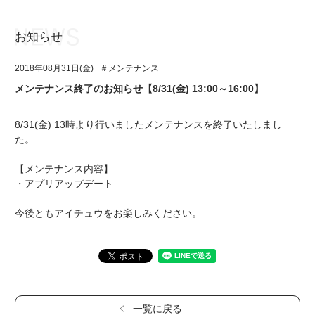
お知らせ
お知らせ
TOP
2018年08月31日(金)
＃メンテナンス
アイ★チュウとは
お知らせ
メンテナンス終了のお知らせ【8/31(金) 13:00～16:00】
ユニット&キャラクター
アイ★チュウとは
8/31(金) 13時より行いましたメンテナンスを終了いたしまし
アプリゲーム
ユニット&キャラクター
た。
イベント・キャンペーン
アプリゲーム
【メンテナンス内容】
・アプリアップデート
ミュージック
イベント・キャンペーン
今後ともアイチュウをお楽しみください。
グッズ・本
ミュージック
ギャラリー
グッズ・本
ギャラリー
一覧に戻る