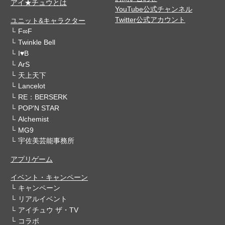
アイ★チュウとは
YouTube公式チャンネル
Twitter公式アカウント
ユニット&キャラクター
F∞F
Twinkle Bell
I♥B
ArS
天上天下
Lancelot
RE：BERSERK
POP'N STAR
Alchemist
MG9
宇佐美芸能事務所
アプリゲーム
イベント・キャンペーン
キャンペーン
リアルイベント
アイチュウ ザ・TV
コラボ