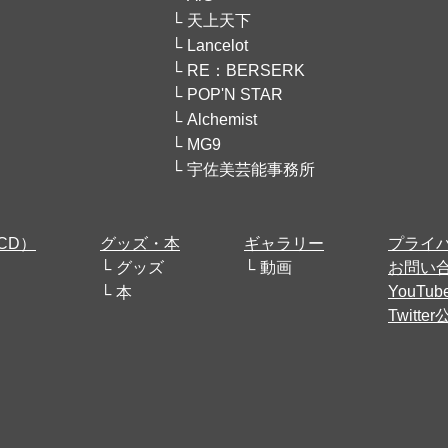
天上天下
Lancelot
RE：BERSERK
POP'N STAR
Alchemist
MG9
宇佐美芸能事務所
CD）
グッズ・本
ギャラリー
プライ
グッズ
動画
お問い
YouT
本
Twitt