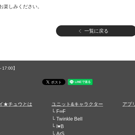
お楽しみください。
一覧に戻る
17:00】
イ★チュウとは
ユニット&キャラクター
アプ
F∞F
Twinkle Bell
I♥B
ArS