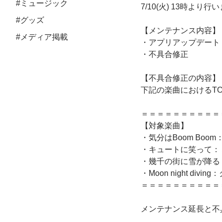
#ミュージック
7/10(火) 13時よ
#グッズ
【メンテナンス内容】
#メディア掲載
・アプリアップデート
・不具合修正
【不具合修正の内容】
下記の楽曲におけるTO
＝＝＝＝＝＝＝＝＝＝
【対象楽曲】
・気分はBoom Bo
・キュートに笑って：
・幾千の街に雪が降る
・Moon night di
＝＝＝＝＝＝＝＝＝＝
メンテナンス延長と不