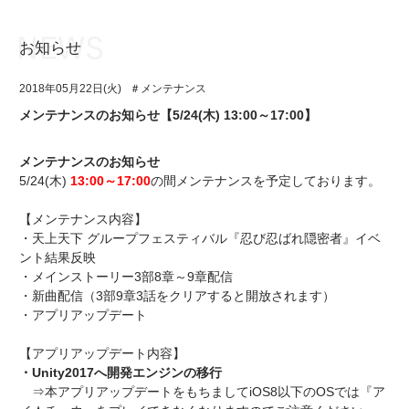
お知らせ
お知らせ
TOP
2018年05月22日(火)
＃メンテナンス
アイ★チュウとは
お知らせ
メンテナンスのお知らせ【5/24(木) 13:00～17:00】
ユニット&キャラクター
アイ★チュウとは
メンテナンスのお知らせ
アプリゲーム
ユニット&キャラクター
5/24(木)
13:00～17:00
の間メンテナンスを予定しております。
イベント・キャンペーン
アプリゲーム
【メンテナンス内容】
・天上天下 グループフェスティバル『忍び忍ばれ隠密者』イベ
ミュージック
イベント・キャンペーン
ント結果反映
・メインストーリー3部8章～9章配信
グッズ・本
ミュージック
・新曲配信（3部9章3話をクリアすると開放されます）
・アプリアップデート
ギャラリー
グッズ・本
【アプリアップデート内容】
ギャラリー
・Unity2017へ開発エンジンの移行
⇒本アプリアップデートをもちましてiOS8以下のOSでは『ア