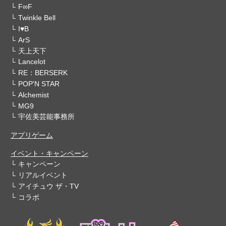
F∞F
Twinkle Bell
I♥B
ArS
天上天下
Lancelot
RE：BERSERK
POP'N STAR
Alchemist
MG9
宇佐美芸能事務所
アプリゲーム
イベント・キャンペーン
キャンペーン
リアルイベント
アイチュウ ザ・TV
コラボ