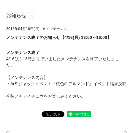
お知らせ
お知らせ
TOP
2018年04月16日(月)
＃メンテナンス
アイ★チュウとは
お知らせ
メンテナンス終了のお知らせ【4/16(月) 13:00～16:00】
ユニット&キャラクター
アイ★チュウとは
メンテナンス終了
アプリゲーム
ユニット&キャラクター
4/16(月) 13時より行いましたメンテナンスを終了いたしまし
た。
イベント・キャンペーン
アプリゲーム
【メンテナンス内容】
ミュージック
イベント・キャンペーン
・ArS ジャックイベント『桜色のアルマンド』イベント結果反映
グッズ・本
ミュージック
今後ともアイチュウをお楽しみください。
ギャラリー
グッズ・本
ギャラリー