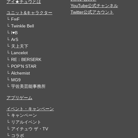
アイ★チュウとは
YouTube公式チャンネル
Twitter公式アカウント
ユニット&キャラクター
F∞F
Twinkle Bell
I♥B
ArS
天上天下
Lancelot
RE：BERSERK
POP'N STAR
Alchemist
MG9
宇佐美芸能事務所
アプリゲーム
イベント・キャンペーン
キャンペーン
リアルイベント
アイチュウ ザ・TV
コラボ