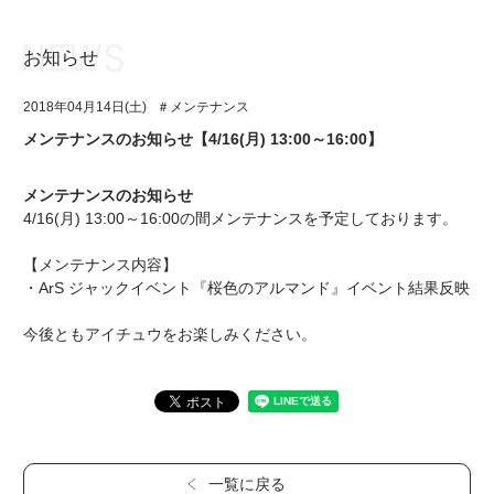
お知らせ
お知らせ
TOP
2018年04月14日(土)
＃メンテナンス
アイ★チュウとは
お知らせ
メンテナンスのお知らせ【4/16(月) 13:00～16:00】
ユニット&キャラクター
アイ★チュウとは
メンテナンスのお知らせ
アプリゲーム
ユニット&キャラクター
4/16(月) 13:00～16:00の間メンテナンスを予定しております。
イベント・キャンペーン
アプリゲーム
【メンテナンス内容】
・ArS ジャックイベント『桜色のアルマンド』イベント結果反映
ミュージック
イベント・キャンペーン
今後ともアイチュウをお楽しみください。
グッズ・本
ミュージック
ギャラリー
グッズ・本
ギャラリー
一覧に戻る