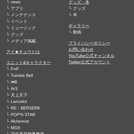
news
グッズ・本
アプリ
グッズ
メンテナンス
本
イベント
ギャラリー
ミュージック
動画
グッズ
メディア掲載
プライバシーポリシー
お問い合わせ
アイ★チュウとは
YouTube公式チャンネル
Twitter公式アカウント
ユニット&キャラクター
F∞F
Twinkle Bell
I♥B
ArS
天上天下
Lancelot
RE：BERSERK
POP'N STAR
Alchemist
MG9