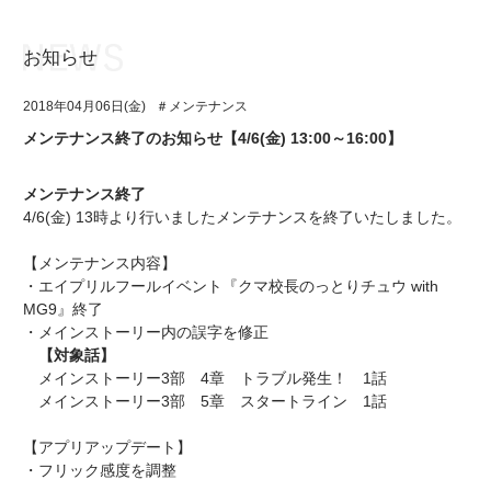
お知らせ
お知らせ
TOP
2018年04月06日(金)
＃メンテナンス
アイ★チュウとは
お知らせ
メンテナンス終了のお知らせ【4/6(金) 13:00～16:00】
ユニット&キャラクター
アイ★チュウとは
メンテナンス終了
アプリゲーム
ユニット&キャラクター
4/6(金) 13時より行いましたメンテナンスを終了いたしました。
イベント・キャンペーン
アプリゲーム
【メンテナンス内容】
・エイプリルフールイベント『クマ校長のっとりチュウ with
ミュージック
イベント・キャンペーン
MG9』終了
・メインストーリー内の誤字を修正
グッズ・本
ミュージック
【対象話】
メインストーリー3部 4章 トラブル発生！ 1話
ギャラリー
グッズ・本
メインストーリー3部 5章 スタートライン 1話
ギャラリー
【アプリアップデート】
・フリック感度を調整