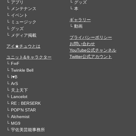
アプリ
グッズ
メンテナンス
本
イベント
ギャラリー
ミュージック
動画
グッズ
メディア掲載
プライバシーポリシー
お問い合わせ
アイ★チュウとは
YouTube公式チャンネル
Twitter公式アカウント
ユニット&キャラクター
F∞F
Twinkle Bell
I♥B
ArS
天上天下
Lancelot
RE：BERSERK
POP'N STAR
Alchemist
MG9
宇佐美芸能事務所