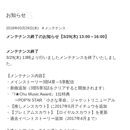
お知らせ
お知らせ
TOP
2018年03月29日(木)
＃メンテナンス
アイ★チュウとは
お知らせ
メンテナンス終了のお知らせ【3/29(木) 13:00～16:00】
ユニット&キャラクター
アイ★チュウとは
メンテナンス終了
アプリゲーム
ユニット&キャラクター
3/29(木) 13時より行いましたメンテナンスを終了いたしまし
た。
イベント・キャンペーン
アプリゲーム
【メンテナンス内容】
ミュージック
イベント・キャンペーン
・メインストーリー3部4章～5章配信
・新曲追加（3部5章3話をクリアすると開放されます）
グッズ・本
ミュージック
・『I★Chu Music Award』1位特典
⇒POP’N STAR「小さな革命」ジャケットリニューアル
ギャラリー
グッズ・本
・【推しメンスカウト】に2017年5月アイチュウを追加
・【プレミアムスカウト】【ロイヤルスカウト】を更新
ギャラリー
・過去イベントストーリー追加（2017年4月まで）