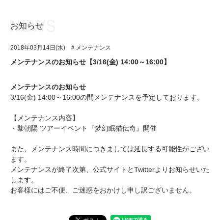
お知らせ
お知らせ
TOP
2018年03月14日(水)
＃メンテナンス
アイ★チュウとは
お知らせ
メンテナンスのお知らせ【3/16(金) 14:00～16:00】
ユニット&キャラクター
アイ★チュウとは
メンテナンスのお知らせ
アプリゲーム
ユニット&キャラクター
3/16(金) 14:00～16:00の間メンテナンスを予定しております。
イベント・キャンペーン
アプリゲーム
【メンテナンス内容】
・黎朝陽 ツアーイベント『梦幻眠猫伝奇』開催
ミュージック
イベント・キャンペーン
また、メンテナンス時間につきましては延長する可能性がござい
グッズ・本
ミュージック
ます。
メンテナンスが終了次第、公式サイトとTwitterよりお知らせいた
ギャラリー
グッズ・本
します。
お客様にはご不便、ご迷惑をおかけし申し訳ございません。
ギャラリー