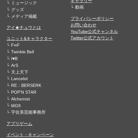
ギャラリー
ミュージック
動画
グッズ
メディア掲載
プライバシーポリシー
お問い合わせ
アイ★チュウとは
YouTube公式チャンネル
Twitter公式アカウント
ユニット&キャラクター
F∞F
Twinkle Bell
I♥B
ArS
天上天下
Lancelot
RE：BERSERK
POP'N STAR
Alchemist
MG9
宇佐美芸能事務所
アプリゲーム
イベント・キャンペーン