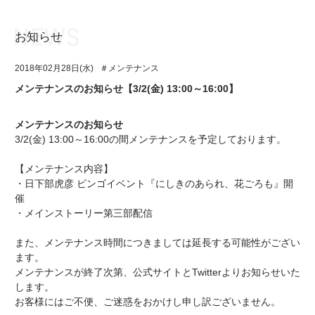
お知らせ
お知らせ
TOP
2018年02月28日(水)
＃メンテナンス
アイ★チュウとは
お知らせ
メンテナンスのお知らせ【3/2(金) 13:00～16:00】
ユニット&キャラクター
アイ★チュウとは
メンテナンスのお知らせ
アプリゲーム
ユニット&キャラクター
3/2(金) 13:00～16:00の間メンテナンスを予定しております。
イベント・キャンペーン
アプリゲーム
【メンテナンス内容】
・日下部虎彦 ビンゴイベント『にしきのあられ、花ごろも』開
ミュージック
イベント・キャンペーン
催
・メインストーリー第三部配信
グッズ・本
ミュージック
また、メンテナンス時間につきましては延長する可能性がござい
ギャラリー
グッズ・本
ます。
メンテナンスが終了次第、公式サイトとTwitterよりお知らせいた
ギャラリー
します。
お客様にはご不便、ご迷惑をおかけし申し訳ございません。