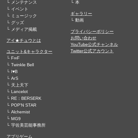
メンテナンス
本
イベント
ギャラリー
ミュージック
動画
グッズ
メディア掲載
プライバシーポリシー
お問い合わせ
アイ★チュウとは
YouTube公式チャンネル
Twitter公式アカウント
ユニット&キャラクター
F∞F
Twinkle Bell
I♥B
ArS
天上天下
Lancelot
RE：BERSERK
POP'N STAR
Alchemist
MG9
宇佐美芸能事務所
アプリゲーム