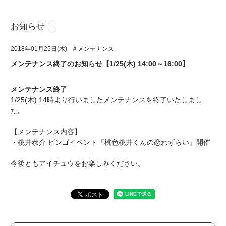
お知らせ
お知らせ
TOP
2018年01月25日(木)
＃メンテナンス
アイ★チュウとは
お知らせ
メンテナンス終了のお知らせ【1/25(木) 14:00～16:00】
ユニット&キャラクター
アイ★チュウとは
メンテナンス終了
アプリゲーム
ユニット&キャラクター
1/25(木) 14時より行いましたメンテナンスを終了いたしまし
た。
イベント・キャンペーン
アプリゲーム
【メンテナンス内容】
ミュージック
イベント・キャンペーン
・桃井恭介 ビンゴイベント『桃色桃井くんの恋わずらい』開催
グッズ・本
ミュージック
今後ともアイチュウをお楽しみください。
ギャラリー
グッズ・本
ギャラリー