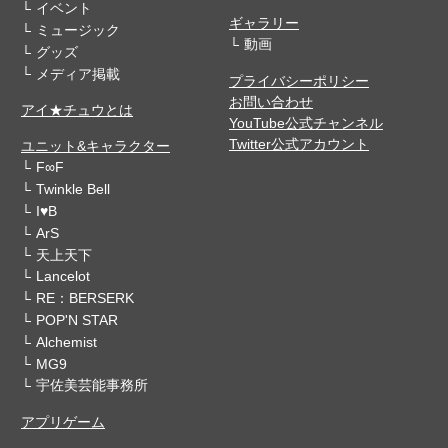
イベント
ギャラリー
ミュージック
動画
グッズ
メディア掲載
プライバシーポリシー
お問い合わせ
アイ★チュウとは
YouTube公式チャンネル
Twitter公式アカウント
ユニット&キャラクター
F∞F
Twinkle Bell
I♥B
ArS
天上天下
Lancelot
RE：BERSERK
POP'N STAR
Alchemist
MG9
宇佐美芸能事務所
アプリゲーム