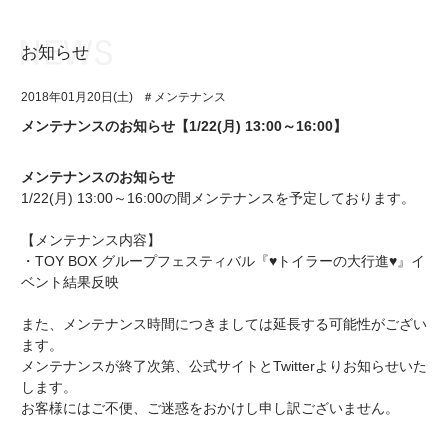
お知らせ
お知らせ
TOP
2018年01月20日(土)
＃メンテナンス
アイ★チュウとは
お知らせ
メンテナンスのお知らせ【1/22(月) 13:00～16:00】
ユニット&キャラクター
アイ★チュウとは
メンテナンスのお知らせ
アプリゲーム
ユニット&キャラクター
1/22(月) 13:00～16:00の間メンテナンスを予定しております。
イベント・キャンペーン
アプリゲーム
【メンテナンス内容】
・TOY BOX グループフェスティバル『♥トイラーの大行進♥』イ
ミュージック
イベント・キャンペーン
ベント結果反映
グッズ・本
ミュージック
また、メンテナンス時間につきましては延長する可能性がござい
ます。
ギャラリー
グッズ・本
メンテナンスが終了次第、公式サイトとTwitterよりお知らせいた
します。
ギャラリー
お客様にはご不便、ご迷惑をおかけし申し訳ございません。