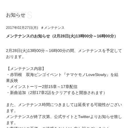
お知らせ
お知らせ
TOP
2017年02月27日(月)
＃メンテナンス
アイ★チュウとは
お知らせ
メンテナンスのお知らせ（2月28日(火)13時00分～16時00分）
ユニット&キャラクター
アイ★チュウとは
2月28日(火)13時00分～16時00分の間、メンテナンスを予定して
アプリゲーム
ユニット&キャラクター
おります。
イベント・キャンペーン
アプリゲーム
【メンテナンス内容】
・赤羽根 双海ビンゴイベント『ナマケモノLoveSlowly』を結
ミュージック
イベント・キャンペーン
果反映
・メインストーリー2部15章～17章配信
グッズ・本
ミュージック
・新曲追加（2部17章2話をクリアすると開放されます）
ギャラリー
グッズ・本
また、メンテナンス時間につきましては延長する可能性がござい
ます。
ギャラリー
メンテナンスが終了次第、公式サイトとTwitterよりお知らせ致し
ます。