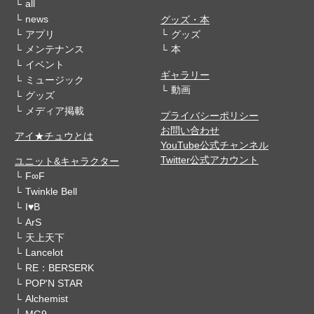
all
news
グッズ・本
アプリ
グッズ
メンテナンス
本
イベント
ギャラリー
ミュージック
動画
グッズ
メディア掲載
プライバシーポリシー
お問い合わせ
アイ★チュウとは
YouTube公式チャンネル
Twitter公式アカウント
ユニット&キャラクター
F∞F
Twinkle Bell
I♥B
ArS
天上天下
Lancelot
RE：BERSERK
POP'N STAR
Alchemist
MG9