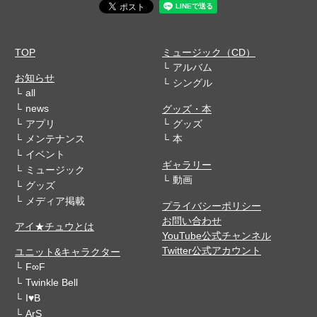
TOP
ミュージック（CD）
アルバム
お知らせ
シングル
all
news
グッズ・本
アプリ
グッズ
メンテナンス
本
イベント
ギャラリー
ミュージック
動画
グッズ
メディア掲載
プライバシーポリシー
お問い合わせ
アイ★チュウとは
YouTube公式チャンネル
Twitter公式アカウント
ユニット&キャラクター
F∞F
Twinkle Bell
I♥B
ArS