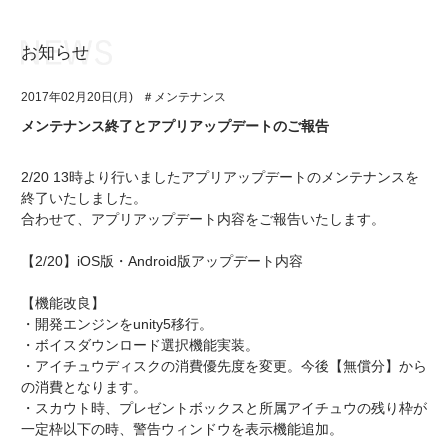
お知らせ
お知らせ
TOP
2017年02月20日(月)
＃メンテナンス
アイ★チュウとは
お知らせ
メンテナンス終了とアプリアップデートのご報告
ユニット&キャラクター
アイ★チュウとは
2/20 13時より行いましたアプリアップデートのメンテナンスを
アプリゲーム
ユニット&キャラクター
終了いたしました。
合わせて、アプリアップデート内容をご報告いたします。
イベント・キャンペーン
アプリゲーム
【2/20】iOS版・Android版アップデート内容
ミュージック
イベント・キャンペーン
【機能改良】
グッズ・本
ミュージック
・開発エンジンをunity5移行。
・ボイスダウンロード選択機能実装。
ギャラリー
グッズ・本
・アイチュウディスクの消費優先度を変更。今後【無償分】から
の消費となります。
ギャラリー
・スカウト時、プレゼントボックスと所属アイチュウの残り枠が
一定枠以下の時、警告ウィンドウを表示機能追加。