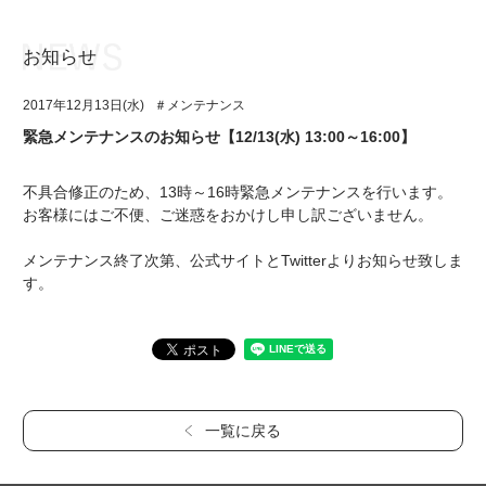
お知らせ
お知らせ
TOP
2017年12月13日(水)
＃メンテナンス
アイ★チュウとは
お知らせ
緊急メンテナンスのお知らせ【12/13(水) 13:00～16:00】
ユニット&キャラクター
アイ★チュウとは
不具合修正のため、13時～16時緊急メンテナンスを行います。
アプリゲーム
ユニット&キャラクター
お客様にはご不便、ご迷惑をおかけし申し訳ございません。
イベント・キャンペーン
アプリゲーム
メンテナンス終了次第、公式サイトとTwitterよりお知らせ致しま
す。
ミュージック
イベント・キャンペーン
グッズ・本
ミュージック
ギャラリー
グッズ・本
ギャラリー
一覧に戻る