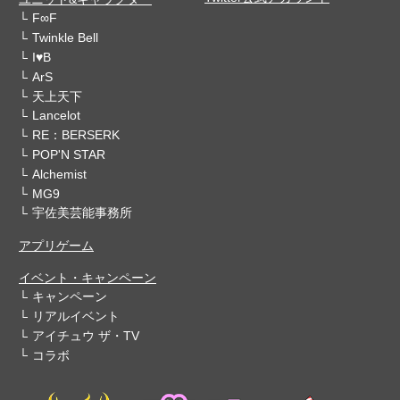
F∞F
Twinkle Bell
I♥B
ArS
天上天下
Lancelot
RE：BERSERK
POP'N STAR
Alchemist
MG9
宇佐美芸能事務所
アプリゲーム
イベント・キャンペーン
キャンペーン
リアルイベント
アイチュウ ザ・TV
コラボ