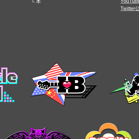
YouT
本
Twitt