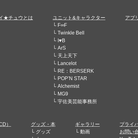
イ★チュウとは
ユニット&キャラクター
アプ
F∞F
Twinkle Bell
I♥B
ArS
天上天下
Lancelot
RE：BERSERK
POP'N STAR
Alchemist
MG9
宇佐美芸能事務所
CD）
グッズ・本
ギャラリー
プライ
グッズ
動画
お問い