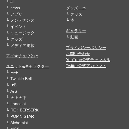
all
news
グッズ・本
アプリ
グッズ
メンテナンス
本
イベント
ギャラリー
ミュージック
動画
グッズ
メディア掲載
プライバシーポリシー
お問い合わせ
アイ★チュウとは
YouTube公式チャンネル
Twitter公式アカウント
ユニット&キャラクター
F∞F
Twinkle Bell
I♥B
ArS
天上天下
Lancelot
RE：BERSERK
POP'N STAR
Alchemist
MG9