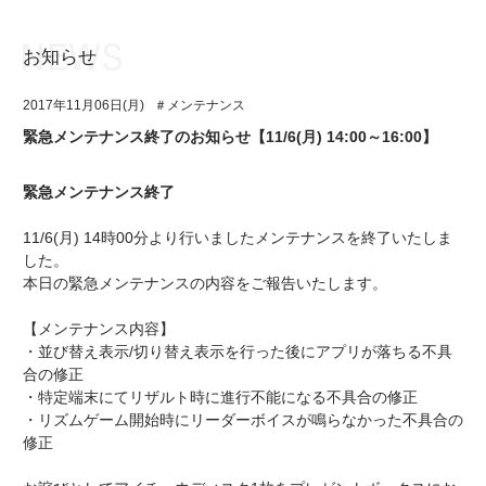
お知らせ
お知らせ
TOP
2017年11月06日(月)
＃メンテナンス
アイ★チュウとは
お知らせ
緊急メンテナンス終了のお知らせ【11/6(月) 14:00～16:00】
ユニット&キャラクター
アイ★チュウとは
緊急メンテナンス終了
アプリゲーム
ユニット&キャラクター
11/6(月) 14時00分より行いましたメンテナンスを終了いたしま
イベント・キャンペーン
アプリゲーム
した。
本日の緊急メンテナンスの内容をご報告いたします。
ミュージック
イベント・キャンペーン
【メンテナンス内容】
グッズ・本
ミュージック
・並び替え表示/切り替え表示を行った後にアプリが落ちる不具
合の修正
ギャラリー
グッズ・本
・特定端末にてリザルト時に進行不能になる不具合の修正
・リズムゲーム開始時にリーダーボイスが鳴らなかった不具合の
ギャラリー
修正