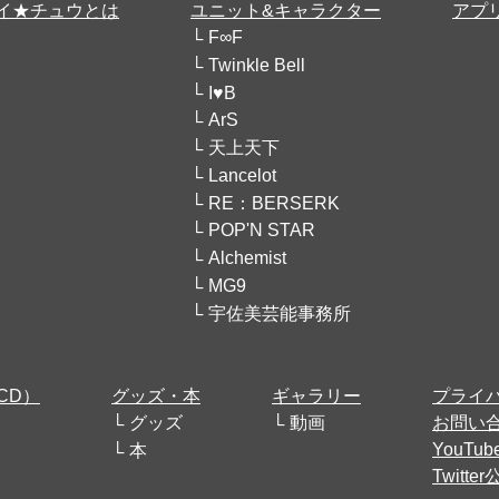
イ★チュウとは
ユニット&キャラクター
アプ
F∞F
Twinkle Bell
I♥B
ArS
天上天下
Lancelot
RE：BERSERK
POP'N STAR
Alchemist
MG9
宇佐美芸能事務所
CD）
グッズ・本
ギャラリー
プライ
グッズ
動画
お問い
YouT
本
Twitt