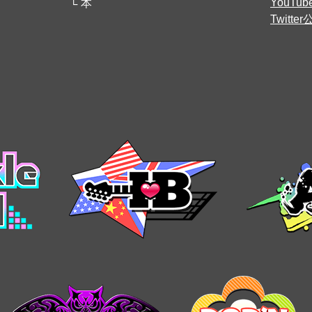
YouT
本
Twitt