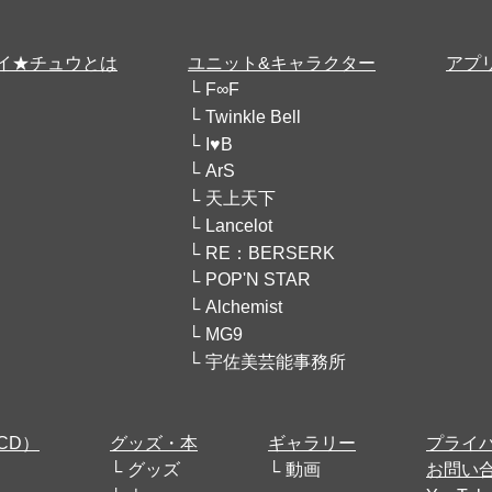
イ★チュウとは
ユニット&キャラクター
アプ
F∞F
Twinkle Bell
I♥B
ArS
天上天下
Lancelot
RE：BERSERK
POP'N STAR
Alchemist
MG9
宇佐美芸能事務所
CD）
グッズ・本
ギャラリー
プライ
グッズ
動画
お問い