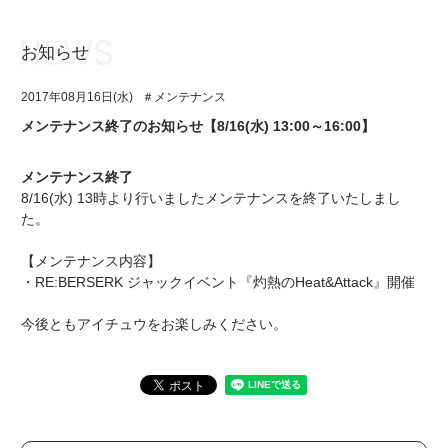
お知らせ
お知らせ
TOP
2017年08月16日(水)
＃メンテナンス
アイ★チュウとは
お知らせ
メンテナンス終了のお知らせ【8/16(水) 13:00～16:00】
ユニット&キャラクター
アイ★チュウとは
メンテナンス終了
アプリゲーム
ユニット&キャラクター
8/16(水) 13時より行いましたメンテナンスを終了いたしまし
た。
イベント・キャンペーン
アプリゲーム
【メンテナンス内容】
ミュージック
イベント・キャンペーン
・RE:BERSERK ジャックイベント『灼熱のHeat&Attack』開催
グッズ・本
ミュージック
今後ともアイチュウをお楽しみください。
ギャラリー
グッズ・本
ギャラリー