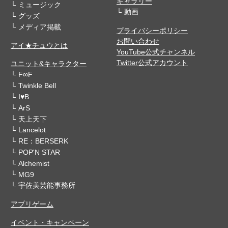
ギャラリー
ミュージック
動画
グッズ
メディア掲載
プライバシーポリシー
お問い合わせ
アイ★チュウとは
YouTube公式チャンネル
Twitter公式アカウント
ユニット&キャラクター
F∞F
Twinkle Bell
I♥B
ArS
天上天下
Lancelot
RE：BERSERK
POP'N STAR
Alchemist
MG9
宇佐美芸能事務所
アプリゲーム
イベント・キャンペーン