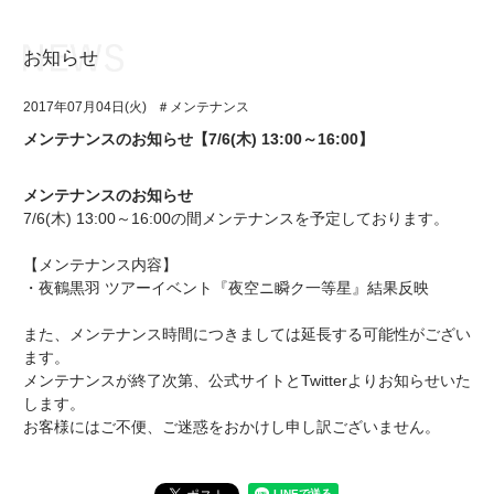
お知らせ
お知らせ
TOP
2017年07月04日(火)
＃メンテナンス
アイ★チュウとは
お知らせ
メンテナンスのお知らせ【7/6(木) 13:00～16:00】
ユニット&キャラクター
アイ★チュウとは
メンテナンスのお知らせ
アプリゲーム
ユニット&キャラクター
7/6(木) 13:00～16:00の間メンテナンスを予定しております。
イベント・キャンペーン
アプリゲーム
【メンテナンス内容】
・夜鶴黒羽 ツアーイベント『夜空ニ瞬ク一等星』結果反映
ミュージック
イベント・キャンペーン
また、メンテナンス時間につきましては延長する可能性がござい
グッズ・本
ミュージック
ます。
メンテナンスが終了次第、公式サイトとTwitterよりお知らせいた
ギャラリー
グッズ・本
します。
お客様にはご不便、ご迷惑をおかけし申し訳ございません。
ギャラリー