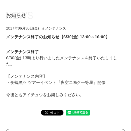
お知らせ
お知らせ
TOP
2017年06月30日(金)
＃メンテナンス
アイ★チュウとは
お知らせ
メンテナンス終了のお知らせ【6/30(金) 13:00～16:00】
ユニット&キャラクター
アイ★チュウとは
メンテナンス終了
アプリゲーム
ユニット&キャラクター
6/30(金) 13時より行いましたメンテナンスを終了いたしまし
た。
イベント・キャンペーン
アプリゲーム
【メンテナンス内容】
ミュージック
イベント・キャンペーン
・夜鶴黒羽 ツアーイベント『夜空ニ瞬ク一等星』開催
グッズ・本
ミュージック
今後ともアイチュウをお楽しみください。
ギャラリー
グッズ・本
ギャラリー