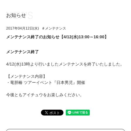
お知らせ
お知らせ
TOP
2017年04月12日(水)
＃メンテナンス
アイ★チュウとは
お知らせ
メンテナンス終了のお知らせ【4/12(水)13:00～16:00】
ユニット&キャラクター
アイ★チュウとは
メンテナンス終了
アプリゲーム
ユニット&キャラクター
4/12(水)13時より行いましたメンテナンスを終了いたしました。
イベント・キャンペーン
アプリゲーム
【メンテナンス内容】
ミュージック
イベント・キャンペーン
・竜胆椿 ツアーイベント『日本男児』開催
グッズ・本
ミュージック
今後ともアイチュウをお楽しみください。
ギャラリー
グッズ・本
ギャラリー