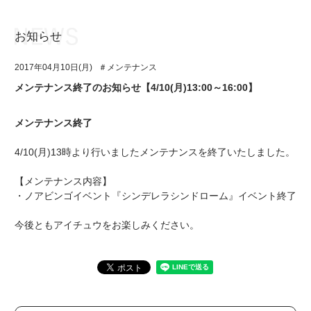
お知らせ
お知らせ
TOP
2017年04月10日(月)
＃メンテナンス
アイ★チュウとは
お知らせ
メンテナンス終了のお知らせ【4/10(月)13:00～16:00】
ユニット&キャラクター
アイ★チュウとは
メンテナンス終了
アプリゲーム
ユニット&キャラクター
4/10(月)13時より行いましたメンテナンスを終了いたしました。
イベント・キャンペーン
アプリゲーム
【メンテナンス内容】
ミュージック
イベント・キャンペーン
・ノアビンゴイベント『シンデレラシンドローム』イベント終了
グッズ・本
ミュージック
今後ともアイチュウをお楽しみください。
ギャラリー
グッズ・本
ギャラリー