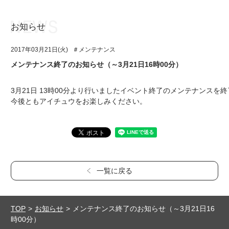
お知らせ
お知らせ
TOP
2017年03月21日(火)
＃メンテナンス
アイ★チュウとは
お知らせ
メンテナンス終了のお知らせ（～3月21日16時00分）
ユニット&キャラクター
アイ★チュウとは
3月21日 13時00分より行いましたイベント終了のメンテナンスを終
アプリゲーム
ユニット&キャラクター
今後ともアイチュウをお楽しみください。
イベント・キャンペーン
アプリゲーム
ミュージック
イベント・キャンペーン
グッズ・本
ミュージック
一覧に戻る
ギャラリー
グッズ・本
ギャラリー
TOP
お知らせ
メンテナンス終了のお知らせ（～3月21日16
時00分）