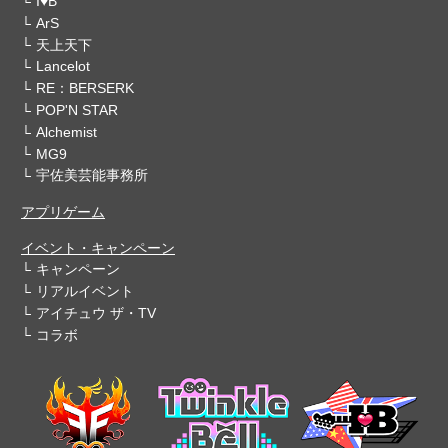
I♥B
ArS
天上天下
Lancelot
RE：BERSERK
POP'N STAR
Alchemist
MG9
宇佐美芸能事務所
アプリゲーム
イベント・キャンペーン
キャンペーン
リアルイベント
アイチュウ ザ・TV
コラボ