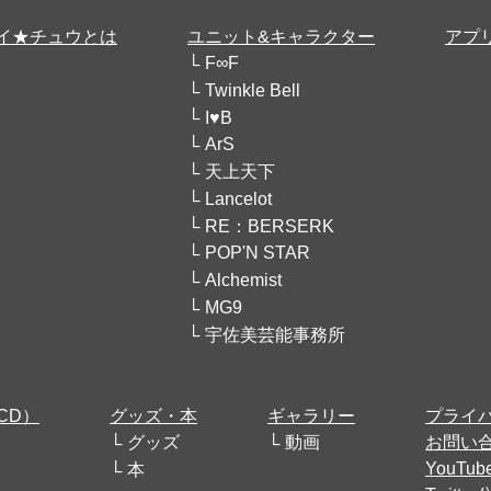
イ★チュウとは
ユニット&キャラクター
アプ
F∞F
Twinkle Bell
I♥B
ArS
天上天下
Lancelot
RE：BERSERK
POP'N STAR
Alchemist
MG9
宇佐美芸能事務所
CD）
グッズ・本
ギャラリー
プライ
グッズ
動画
お問い
YouT
本