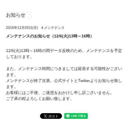
お知らせ
お知らせ
TOP
2016年12月05日(月)
＃メンテナンス
アイ★チュウとは
お知らせ
メンテナンスのお知らせ（12/6(火)13時～16時）
ユニット&キャラクター
アイ★チュウとは
12/6(火)13時～16時の間データ反映のため、メンテナンスを予定
アプリゲーム
ユニット&キャラクター
しております。
イベント・キャンペーン
アプリゲーム
また、メンテナンス時間につきましては延長する可能性がござい
ます。
ミュージック
イベント・キャンペーン
メンテナンスが終了次第、公式サイトとTwitterよりお知らせ致し
ます。
グッズ・本
ミュージック
お客様にはご不便、ご迷惑をおかけし申し訳ございません。
ご了承の程よろしくお願い致します。
ギャラリー
グッズ・本
ギャラリー