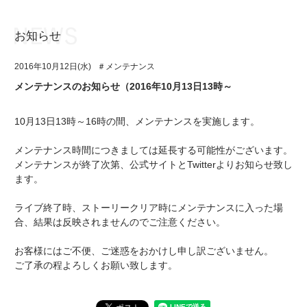
お知らせ
お知らせ
TOP
2016年10月12日(水)
＃メンテナンス
アイ★チュウとは
お知らせ
メンテナンスのお知らせ（2016年10月13日13時～
ユニット&キャラクター
アイ★チュウとは
10月13日13時～16時の間、メンテナンスを実施します。
アプリゲーム
ユニット&キャラクター
メンテナンス時間につきましては延長する可能性がございます。
イベント・キャンペーン
アプリゲーム
メンテナンスが終了次第、公式サイトとTwitterよりお知らせ致し
ます。
ミュージック
イベント・キャンペーン
ライブ終了時、ストーリークリア時にメンテナンスに入った場
グッズ・本
ミュージック
合、結果は反映されませんのでご注意ください。
ギャラリー
グッズ・本
お客様にはご不便、ご迷惑をおかけし申し訳ございません。
ご了承の程よろしくお願い致します。
ギャラリー