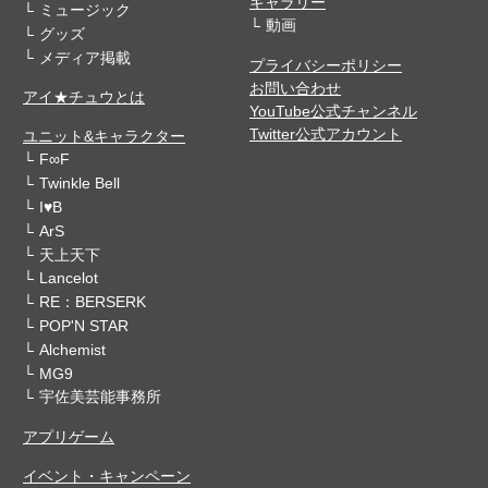
ギャラリー
ミュージック
動画
グッズ
メディア掲載
プライバシーポリシー
お問い合わせ
アイ★チュウとは
YouTube公式チャンネル
Twitter公式アカウント
ユニット&キャラクター
F∞F
Twinkle Bell
I♥B
ArS
天上天下
Lancelot
RE：BERSERK
POP'N STAR
Alchemist
MG9
宇佐美芸能事務所
アプリゲーム
イベント・キャンペーン