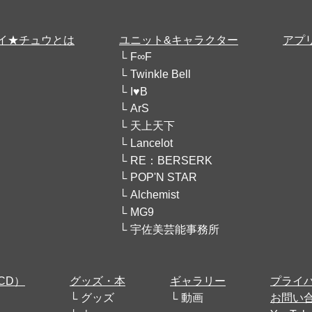
イ★チュウとは
ユニット&キャラクター
アプ
F∞F
Twinkle Bell
I♥B
ArS
天上天下
Lancelot
RE：BERSERK
POP'N STAR
Alchemist
MG9
宇佐美芸能事務所
CD）
グッズ・本
ギャラリー
プライ
グッズ
動画
お問い