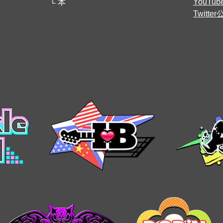
YouT
本
Twitt