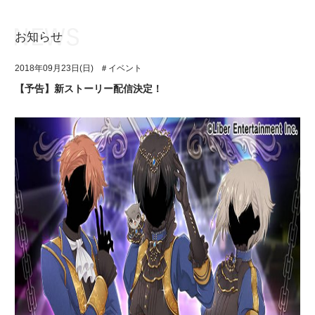
お知らせ
お知らせ
TOP
2018年09月23日(日)
＃イベント
アイ★チュウとは
お知らせ
【予告】新ストーリー配信決定！
ユニット&キャラクター
アイ★チュウとは
アプリゲーム
ユニット&キャラクター
イベント・キャンペーン
アプリゲーム
ミュージック
イベント・キャンペーン
グッズ・本
ミュージック
ギャラリー
グッズ・本
ギャラリー