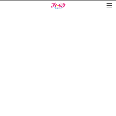
お知らせ
TOP
アイ★チュウとは
お知らせ
ユニット&キャラクター
アイ★チュウとは
アプリゲーム
ユニット&キャラクター
イベント・キャンペーン
アプリゲーム
ミュージック
イベント・キャンペーン
グッズ・本
ミュージック
ギャラリー
グッズ・本
ギャラリー