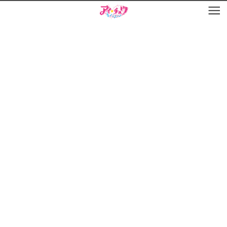
お知らせ
TOP
アイ★チュウとは
お知らせ
ユニット&キャラクター
アイ★チュウとは
アプリゲーム
ユニット&キャラクター
イベント・キャンペーン
アプリゲーム
ミュージック
イベント・キャンペーン
グッズ・本
ミュージック
ギャラリー
グッズ・本
ギャラリー