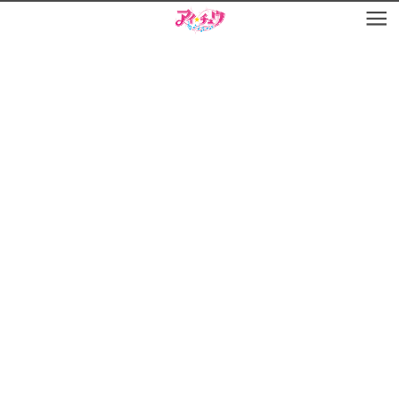
お知らせ
TOP
アイ★チュウとは
お知らせ
ユニット&キャラクター
アイ★チュウとは
アプリゲーム
ユニット&キャラクター
イベント・キャンペーン
アプリゲーム
ミュージック
イベント・キャンペーン
グッズ・本
ミュージック
ギャラリー
グッズ・本
ギャラリー