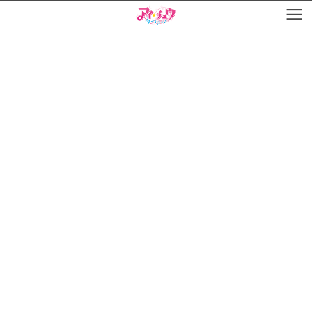
お知らせ
TOP
アイ★チュウとは
お知らせ
ユニット&キャラクター
アイ★チュウとは
アプリゲーム
ユニット&キャラクター
イベント・キャンペーン
アプリゲーム
ミュージック
イベント・キャンペーン
グッズ・本
ミュージック
ギャラリー
グッズ・本
ギャラリー