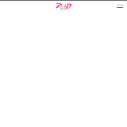
お知らせ
TOP
アイ★チュウとは
お知らせ
ユニット&キャラクター
アイ★チュウとは
アプリゲーム
ユニット&キャラクター
イベント・キャンペーン
アプリゲーム
ミュージック
イベント・キャンペーン
グッズ・本
ミュージック
ギャラリー
グッズ・本
ギャラリー