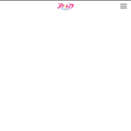
お知らせ
TOP
アイ★チュウとは
お知らせ
ユニット&キャラクター
アイ★チュウとは
アプリゲーム
ユニット&キャラクター
イベント・キャンペーン
アプリゲーム
ミュージック
イベント・キャンペーン
グッズ・本
ミュージック
ギャラリー
グッズ・本
ギャラリー