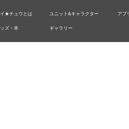
イ★チュウとは
ユニット&キャラクター
アプ
ッズ・本
ギャラリー