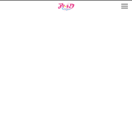
お知らせ
TOP
アイ★チュウとは
お知らせ
ユニット&キャラクター
アイ★チュウとは
アプリゲーム
ユニット&キャラクター
イベント・キャンペーン
アプリゲーム
ミュージック
イベント・キャンペーン
グッズ・本
ミュージック
ギャラリー
グッズ・本
ギャラリー