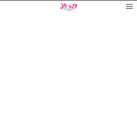
お知らせ
TOP
アイ★チュウとは
お知らせ
ユニット&キャラクター
アイ★チュウとは
アプリゲーム
ユニット&キャラクター
イベント・キャンペーン
アプリゲーム
ミュージック
イベント・キャンペーン
グッズ・本
ミュージック
ギャラリー
グッズ・本
ギャラリー