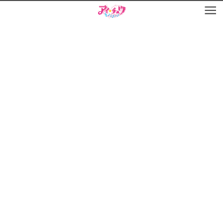
お知らせ
TOP
アイ★チュウとは
お知らせ
ユニット&キャラクター
アイ★チュウとは
アプリゲーム
ユニット&キャラクター
イベント・キャンペーン
アプリゲーム
ミュージック
イベント・キャンペーン
グッズ・本
ミュージック
ギャラリー
グッズ・本
ギャラリー