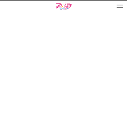
お知らせ
TOP
アイ★チュウとは
お知らせ
ユニット&キャラクター
アイ★チュウとは
アプリゲーム
ユニット&キャラクター
イベント・キャンペーン
アプリゲーム
ミュージック
イベント・キャンペーン
グッズ・本
ミュージック
ギャラリー
グッズ・本
ギャラリー