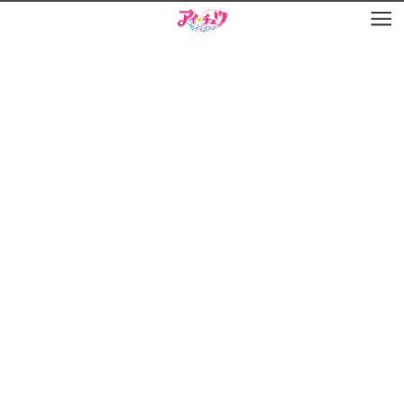
お知らせ
TOP
アイ★チュウとは
お知らせ
ユニット&キャラクター
アイ★チュウとは
アプリゲーム
ユニット&キャラクター
イベント・キャンペーン
アプリゲーム
ミュージック
イベント・キャンペーン
グッズ・本
ミュージック
ギャラリー
グッズ・本
ギャラリー