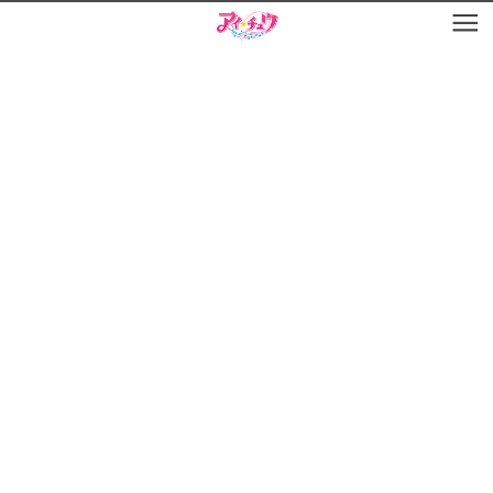
お知らせ
TOP
アイ★チュウとは
お知らせ
ユニット&キャラクター
アイ★チュウとは
アプリゲーム
ユニット&キャラクター
イベント・キャンペーン
アプリゲーム
ミュージック
イベント・キャンペーン
グッズ・本
ミュージック
ギャラリー
グッズ・本
ギャラリー