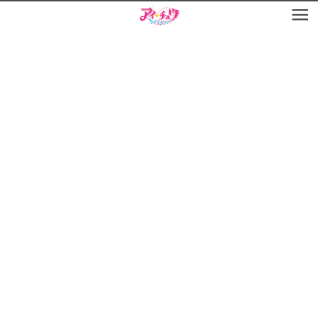
お知らせ
TOP
アイ★チュウとは
お知らせ
ユニット&キャラクター
アイ★チュウとは
アプリゲーム
ユニット&キャラクター
イベント・キャンペーン
アプリゲーム
ミュージック
イベント・キャンペーン
グッズ・本
ミュージック
ギャラリー
グッズ・本
ギャラリー