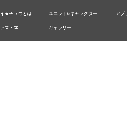
イ★チュウとは
ユニット&キャラクター
アプ
ッズ・本
ギャラリー