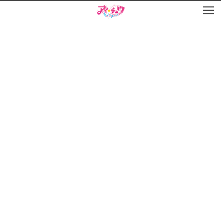
お知らせ
TOP
アイ★チュウとは
お知らせ
ユニット&キャラクター
アイ★チュウとは
アプリゲーム
ユニット&キャラクター
イベント・キャンペーン
アプリゲーム
ミュージック
イベント・キャンペーン
グッズ・本
ミュージック
ギャラリー
グッズ・本
ギャラリー