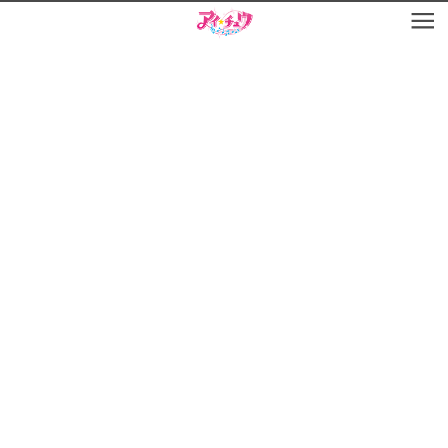
お知らせ
TOP
アイ★チュウとは
お知らせ
ユニット&キャラクター
アイ★チュウとは
アプリゲーム
ユニット&キャラクター
イベント・キャンペーン
アプリゲーム
ミュージック
イベント・キャンペーン
グッズ・本
ミュージック
ギャラリー
グッズ・本
ギャラリー