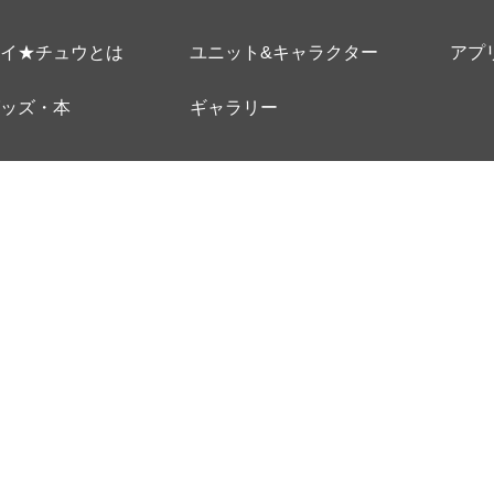
イ★チュウとは
ユニット&キャラクター
アプ
ッズ・本
ギャラリー