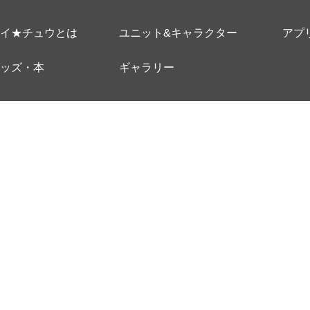
イ★チュウとは
ユニット&キャラクター
アプ
ッズ・本
ギャラリー