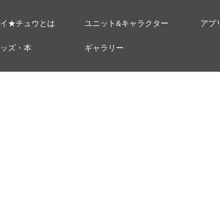
イ★チュウとは
ユニット&キャラクター
アプ
ッズ・本
ギャラリー