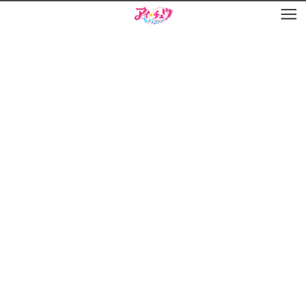
お知らせ
TOP
アイ★チュウとは
お知らせ
ユニット&キャラクター
アイ★チュウとは
アプリゲーム
ユニット&キャラクター
イベント・キャンペーン
アプリゲーム
ミュージック
イベント・キャンペーン
グッズ・本
ミュージック
ギャラリー
グッズ・本
ギャラリー